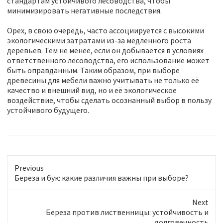
стандартам устойчивого лесоводства, чтобы
минимизировать негативные последствия.
Орех, в свою очередь, часто ассоциируется с высокими
экологическими затратами из-за медленного роста
деревьев. Тем не менее, если он добывается в условиях
ответственного лесоводства, его использование может
быть оправданным. Таким образом, при выборе
древесины для мебели важно учитывать не только её
качество и внешний вид, но и её экологическое
воздействие, чтобы сделать осознанный выбор в пользу
устойчивого будущего.
Previous
P
Береза и бук: какие различия важны при выборе?
r
e
Next
v
N
Береза против лиственницы: устойчивость и
i
e
долговечность