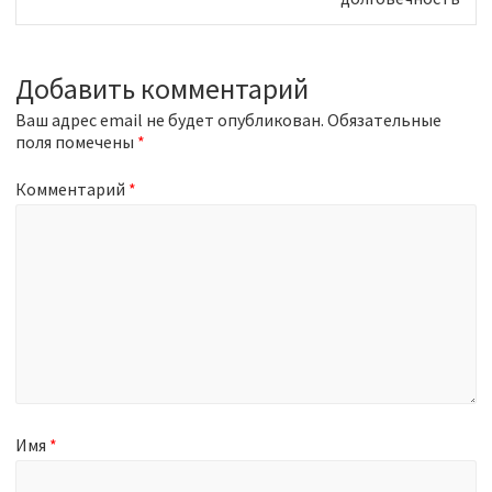
o
x
u
t
s
p
p
Добавить комментарий
o
o
s
Ваш адрес email не будет опубликован.
s
Обязательные
t
поля помечены
t
*
:
:
Комментарий
*
Имя
*