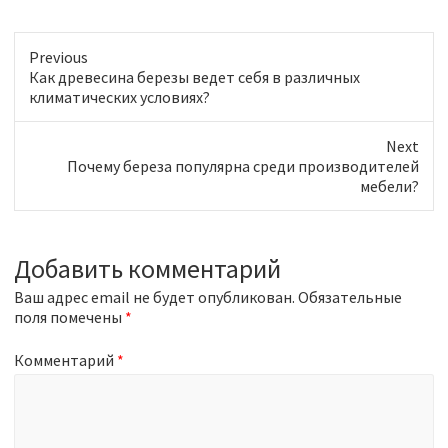
Previous
P
Как древесина березы ведет себя в различных
r
климатических условиях?
e
v
Next
i
N
Почему береза популярна среди производителей
o
e
мебели?
u
x
s
t
p
p
o
Добавить комментарий
o
s
s
Ваш адрес email не будет опубликован.
t
Обязательные
t
поля помечены
:
*
:
Комментарий
*