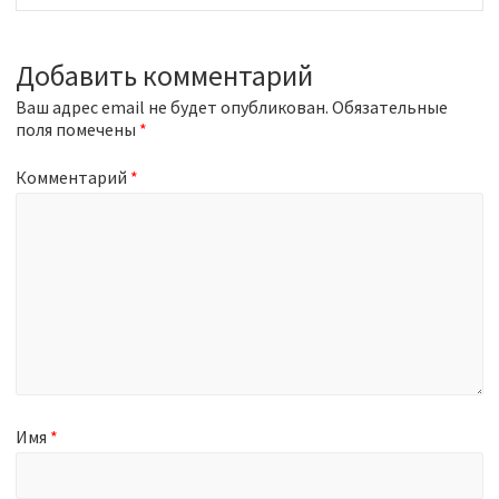
x
s
t
p
p
o
Добавить комментарий
o
s
s
Ваш адрес email не будет опубликован.
t
Обязательные
t
поля помечены
:
*
:
Комментарий
*
Имя
*