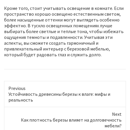
Кроме того, стоит учитывать освещение в комнате. Если
пространство хорошо освещено естественным светом,
более насыщенные оттенки могут выглядеть особенно
эффектно. В тускло освещенных помещениях лучше
выбирать более светлые и теплые тона, чтобы избежать
ощущения темноты и подавленности. Учитывая эти
аспекты, вы сможете создать гармоничный и
привлекательный интерьер с березовой мебелью,
который будет радовать глаз и служить долго.
Previous
P
Устойчивость древесины березы к влаге: мифы и
r
реальность
e
v
Next
i
N
Как плотность березы влияет на долговечность
o
e
мебели?
u