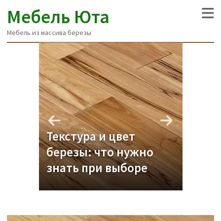
Мебель Юта
Мебель из массива березы
Поч
а:
Текстура и цвет
поп
березы: что нужно
про
знать при выборе
меб