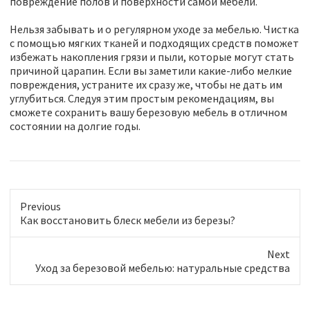
повреждение полов и поверхности самой мебели.
Нельзя забывать и о регулярном уходе за мебелью. Чистка
с помощью мягких тканей и подходящих средств поможет
избежать накопления грязи и пыли, которые могут стать
причиной царапин. Если вы заметили какие-либо мелкие
повреждения, устраните их сразу же, чтобы не дать им
углубиться. Следуя этим простым рекомендациям, вы
сможете сохранить вашу березовую мебель в отличном
состоянии на долгие годы.
Previous
P
Как восстановить блеск мебели из березы?
r
e
Next
v
N
Уход за березовой мебелью: натуральные средства
i
e
o
x
u
t