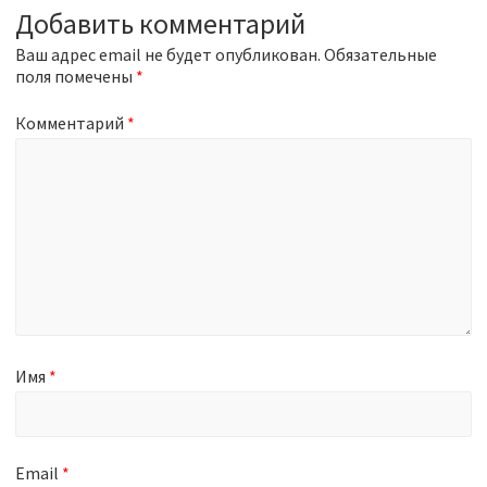
s
Добавить комментарий
p
p
o
Ваш адрес email не будет опубликован.
o
Обязательные
s
поля помечены
s
*
t
t
:
:
Комментарий
*
Имя
*
Email
*