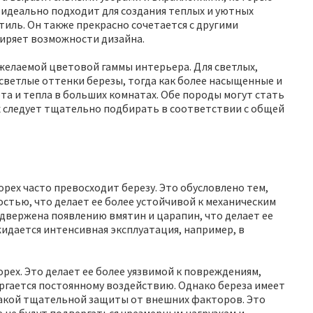
 идеально подходит для создания теплых и уютных
тиль. Он также прекрасно сочетается с другими
ширяет возможности дизайна.
 желаемой цветовой гаммы интерьера. Для светлых,
светлые оттенки березы, тогда как более насыщенные и
а и тепла в больших комнатах. Обе породы могут стать
 следует тщательно подбирать в соответствии с общей
орех часто превосходит березу. Это обусловлено тем,
стью, что делает ее более устойчивой к механическим
одвержена появлению вмятин и царапин, что делает ее
жидается интенсивная эксплуатация, например, в
 орех. Это делает ее более уязвимой к повреждениям,
ергается постоянному воздействию. Однако береза имеет
 такой тщательной защиты от внешних факторов. Это