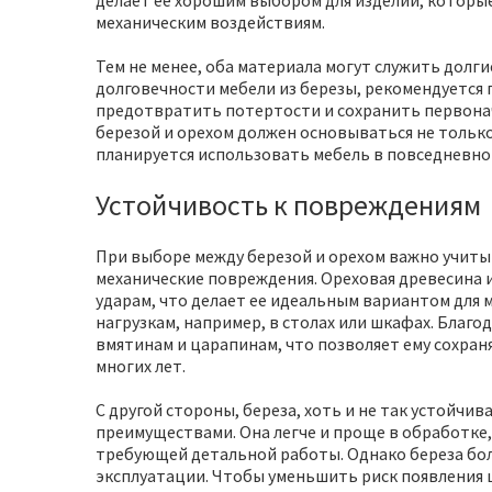
делает ее хорошим выбором для изделий, которые
механическим воздействиям.
Тем не менее, оба материала могут служить долги
долговечности мебели из березы, рекомендуется
предотвратить потертости и сохранить первона
березой и орехом должен основываться не только 
планируется использовать мебель в повседневно
Устойчивость к повреждениям
При выборе между березой и орехом важно учитыв
механические повреждения. Ореховая древесина 
ударам, что делает ее идеальным вариантом для 
нагрузкам, например, в столах или шкафах. Благо
вмятинам и царапинам, что позволяет ему сохра
многих лет.
С другой стороны, береза, хоть и не так устойчи
преимуществами. Она легче и проще в обработке,
требующей детальной работы. Однако береза бо
эксплуатации. Чтобы уменьшить риск появления 