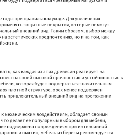
 не будут подвергаться чрезмерным нагрузкам и
е годы при правильном уходе. Для увеличения
 применять защитные покрытия, которые помогут
чальный внешний вид. Таким образом, выбор между
на эстетических предпочтениях, но и на том, как
й жизни.
ать, как каждая из этих древесин реагирует на
известна своей высокой прочностью и устойчивостью к
мебели, которая будет подвергаться значительным
даря плотной структуре, орех менее подвержен
нять привлекательный внешний вид на протяжении
ва к механическим воздействиям, обладает своими
 что делает ее популярным выбором для мебели,
лее подвержена повреждениям при интенсивной
царапин и вмятин, мебель из березы рекомендуется