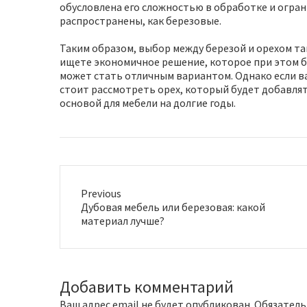
обусловлена его сложностью в обработке и огран
распространены, как березовые.
Таким образом, выбор между березой и орехом та
ищете экономичное решение, которое при этом б
может стать отличным вариантом. Однако если в
стоит рассмотреть орех, который будет добавля
основой для мебели на долгие годы.
Previous
P
Дубовая мебель или березовая: какой
r
материал лучше?
e
v
i
o
Добавить комментарий
u
s
Ваш адрес email не будет опубликован.
Обязатель