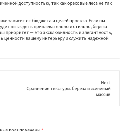
иченной доступностью, так как ореховые леса не так
кже зависит от бюджета и целей проекта. Если вы
удет выглядеть привлекательно и стильно, береза
аш приоритет — это эксклюзивность и элегантность,
ть ценности вашему интерьеру и служить надежной
Next
N
Сравнение текстуры: береза и ясеневый
e
массив
x
t
p
o
s
t
ные поля помечены
*