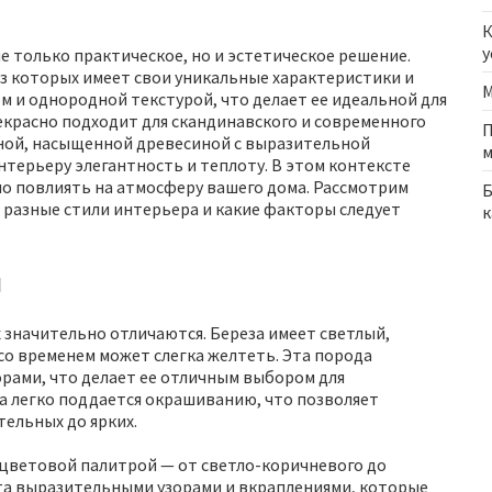
К
у
е только практическое, но и эстетическое решение.
из которых имеет свои уникальные характеристики и
М
м и однородной текстурой, что делает ее идеальной для
екрасно подходит для скандинавского и современного
П
емной, насыщенной древесиной с выразительной
м
нтерьеру элегантность и теплоту. В этом контексте
о повлиять на атмосферу вашего дома. Рассмотрим
Б
в разные стили интерьера и какие факторы следует
к
ы
х значительно отличаются. Береза имеет светлый,
со временем может слегка желтеть. Эта порода
орами, что делает ее отличным выбором для
а легко поддается окрашиванию, что позволяет
ельных до ярких.
й цветовой палитрой — от светло-коричневого до
ата выразительными узорами и вкраплениями, которые